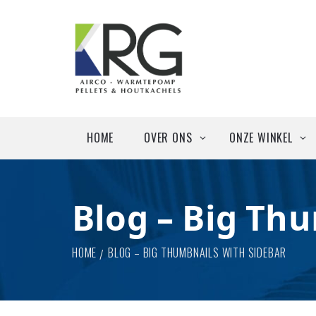
Pelletkachels
Houtkachels
HOME
OVER ONS
ONZE WINKEL
Wie zijn we
Algemeen
Blog – Big Th
Tevreden Klanten
Airco’s / warmt
HOME
BLOG – BIG THUMBNAILS WITH SIDEBAR
Pelletkachels
Houtkachels