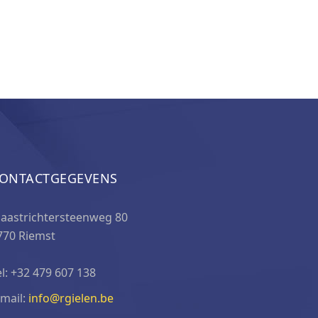
ONTACTGEGEVENS
aastrichtersteenweg 80
770 Riemst
el: +32 479 607 138
-mail:
info@rgielen.be