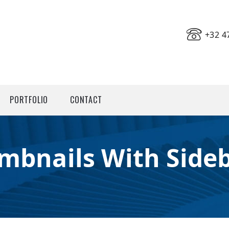
+32 4
PORTFOLIO
CONTACT
umbnails With Side
epompen