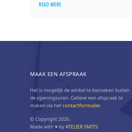
READ MORE
MAAK EEN AFSPRAAK
Het is mogelijk de winkel te bezoeken buiten
de openingsuren. Gelieve een afspraak te
maken via het
contactformulier
.
© Copyright 2026.
Made with ♥ by
ATELIER SMITS