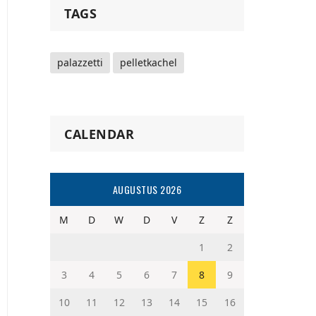
TAGS
palazzetti
pelletkachel
CALENDAR
AUGUSTUS 2026
M
D
W
D
V
Z
Z
1
2
3
4
5
6
7
8
9
10
11
12
13
14
15
16