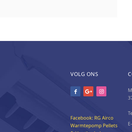
VOLG ONS
C
M
3
T
Facebook: RG Airco
E
Warmtepomp Pellets